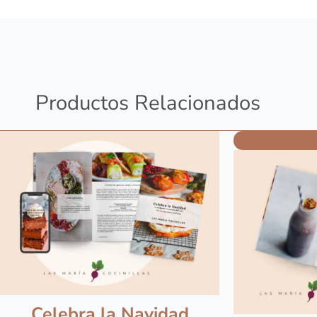
Productos Relacionados
E
o
e
1
Celebra la Navidad