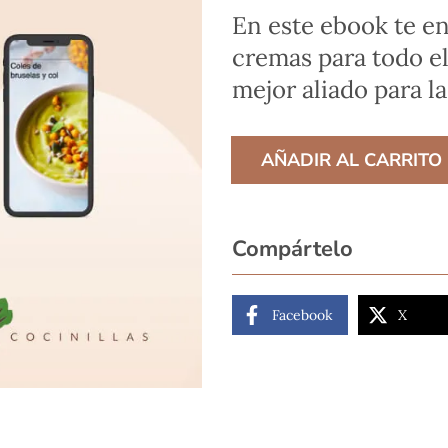
En este ebook te e
cremas para todo el 
mejor aliado para l
Cremas
AÑADIR AL CARRITO
y
sopas
frías
Compártelo
cantidad
Facebook
X