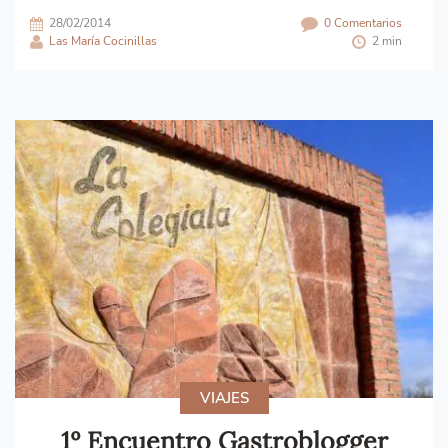
28/02/2014
0 Comentarios
Las María Cocinillas
2 min
VIAJES
1º Encuentro Gastroblogger