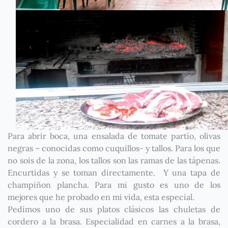
Para abrir boca, una ensalada de tomate partío, olivas
negras – conocidas como cuquillos- y tallos. Para los que
no sois de la zona, los tallos son las ramas de las tápenas.
Encurtidas y se toman directamente. Y una tapa de
champiñon plancha. Para mi gusto es uno de los
mejores que he probado en mi vida, esta especial.
Pedimos uno de sus platos clásicos las chuletas de
cordero a la brasa. Especialidad en carnes a la brasa,