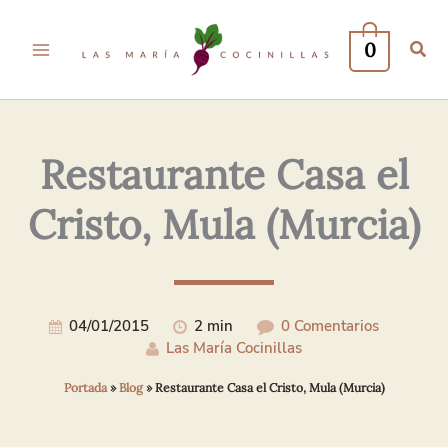
Tu
Tu
Nombre*
Correo
0
Electrónico*
Restaurante Casa el
Cristo, Mula (Murcia)
04/01/2015
2 min
0 Comentarios
Las María Cocinillas
Portada
»
Blog
»
Restaurante Casa el Cristo, Mula (Murcia)