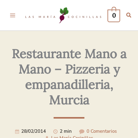
Tu
Tu
Nombre*
Correo
0
Electrónico*
Restaurante Mano a
Mano – Pizzeria y
empanadilleria,
Murcia
28/02/2014
2 min
0 Comentarios