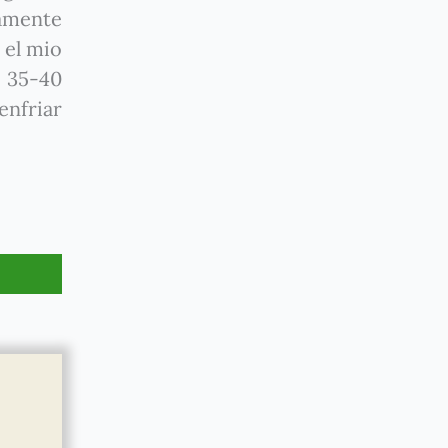
iamente
 el mio
s 35-40
enfriar