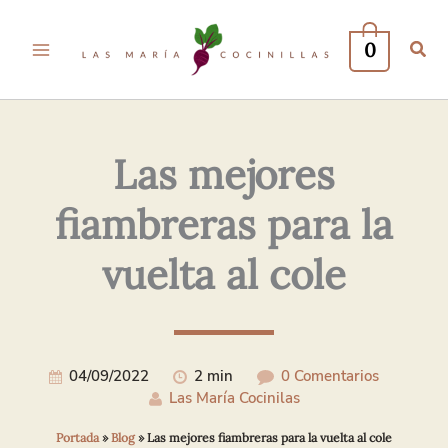
Tu
Tu
Nombre*
Correo
0
Electrónico*
Las mejores
fiambreras para la
vuelta al cole
04/09/2022
2 min
0 Comentarios
Las María Cocinilas
Portada
»
Blog
»
Las mejores fiambreras para la vuelta al cole