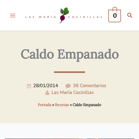
Tu
Tu
Nombre*
Correo
0
Electrónico*
Caldo Empanado
28/01/2014
38 Comentarios
Las María Cocinillas
Portada
»
Recetas
»
Caldo Empanado