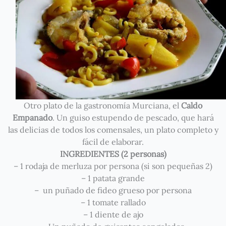
Otro plato de la gastronomía Murciana, el
Caldo
Empanado
. Un guiso estupendo de pescado, que hará
las delicias de todos los comensales, un plato completo y
fácil de elaborar.
INGREDIENTES (2 personas)
– 1 rodaja de merluza por persona (si son pequeñas 2)
– 1 patata grande
– un puñado de fideo grueso por persona
– 1 tomate rallado
– 1 diente de ajo