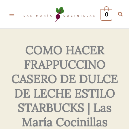
Tu
Tu
Nombre*
Correo
0
Electrónico*
COMO HACER
FRAPPUCCINO
CASERO DE DULCE
DE LECHE ESTILO
STARBUCKS | Las
María Cocinillas