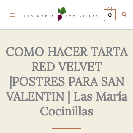
Tu
Tu
Nombre*
Correo
0
Electrónico*
COMO HACER TARTA
RED VELVET
|POSTRES PARA SAN
VALENTIN | Las María
Cocinillas