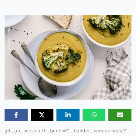
[et_pb_section fb_built=»1″ _builder_version=»4.5.1″