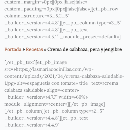
custom_margin=»0px||0px||false|false»
custom_padding=»0px||0px||false|false»][et_pb_row
column_structure=»3_5,2_5″
_builder_version=»4.4.8″][et_pb_column type=»3_5″
_builder_version=»4.4.8″][et_pb_text
_builder_version=»4.5.1″ _module_preset=»default»]
Portada
»
Recetas
»
Crema de calabaza, pera y jengibre
[/et_pb_text][et_pb_image
src=»https://lasmariacocinillas.com/wp-
content/uploads/2021/04/crema-calabaza-saludable-
1.jpg» alt=»espaguetis con tomate» title_text=»crema
calabaza saludable» align=»center»
_builder_version=»4.7.7″ width=»69%»
module_alignment=»center»][/et_pb_image]
[/et_pb_column][et_pb_column type=»2_5″
_builder_version=»4.4.8″][et_pb_text
_builder_version=»4.4.9″