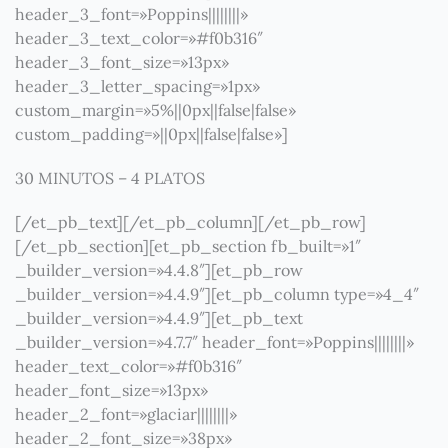
header_3_font=»Poppins||||||||»
header_3_text_color=»#f0b316″
header_3_font_size=»13px»
header_3_letter_spacing=»1px»
custom_margin=»5%||0px||false|false»
custom_padding=»||0px||false|false»]
30 MINUTOS – 4 PLATOS
[/et_pb_text][/et_pb_column][/et_pb_row]
[/et_pb_section][et_pb_section fb_built=»1″
_builder_version=»4.4.8″][et_pb_row
_builder_version=»4.4.9″][et_pb_column type=»4_4″
_builder_version=»4.4.9″][et_pb_text
_builder_version=»4.7.7″ header_font=»Poppins||||||||»
header_text_color=»#f0b316″
header_font_size=»13px»
header_2_font=»glaciar||||||||»
header_2_font_size=»38px»