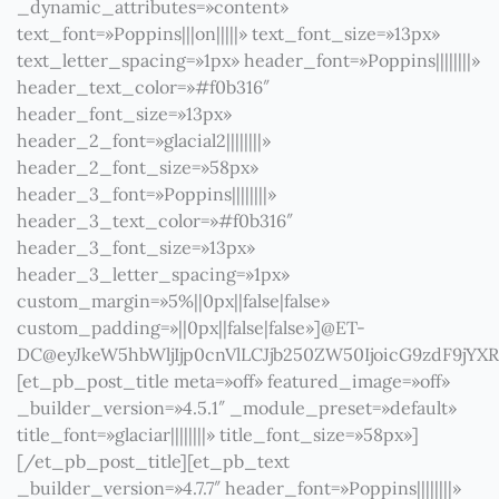
_dynamic_attributes=»content»
text_font=»Poppins|||on|||||» text_font_size=»13px»
text_letter_spacing=»1px» header_font=»Poppins||||||||»
header_text_color=»#f0b316″
header_font_size=»13px»
header_2_font=»glacial2||||||||»
header_2_font_size=»58px»
header_3_font=»Poppins||||||||»
header_3_text_color=»#f0b316″
header_3_font_size=»13px»
header_3_letter_spacing=»1px»
custom_margin=»5%||0px||false|false»
custom_padding=»||0px||false|false»]@ET-
DC@eyJkeW5hbWljIjp0cnVlLCJjb250ZW50IjoicG9zdF9jYX
[et_pb_post_title meta=»off» featured_image=»off»
_builder_version=»4.5.1″ _module_preset=»default»
title_font=»glaciar||||||||» title_font_size=»58px»]
[/et_pb_post_title][et_pb_text
_builder_version=»4.7.7″ header_font=»Poppins||||||||»