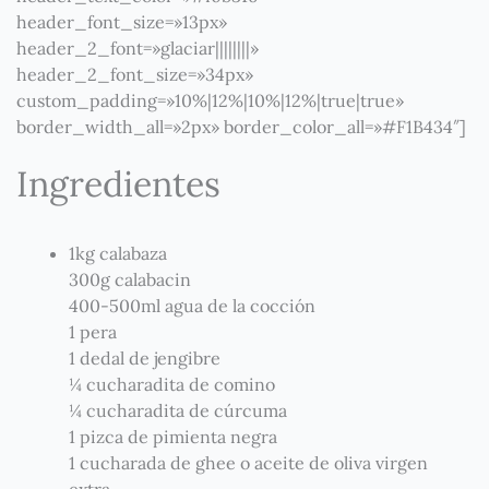
header_font_size=»13px»
header_2_font=»glaciar||||||||»
header_2_font_size=»34px»
custom_padding=»10%|12%|10%|12%|true|true»
border_width_all=»2px» border_color_all=»#F1B434″]
Ingredientes
1kg calabaza
300g calabacin
400-500ml agua de la cocción
1 pera
1 dedal de jengibre
¼ cucharadita de comino
¼ cucharadita de cúrcuma
1 pizca de pimienta negra
1 cucharada de ghee o aceite de oliva virgen
extra