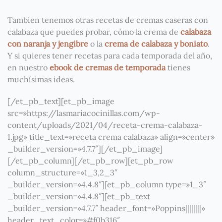
Tambien tenemos otras recetas de cremas caseras con
calabaza que puedes probar, cómo la crema de
calabaza
con naranja y jengibre
o la
crema de calabaza y boniato
.
Y si quieres tener recetas para cada temporada del año,
en nuestro
ebook de cremas de temporada
tienes
muchísimas ideas.
[/et_pb_text][et_pb_image
src=»https://lasmariacocinillas.com/wp-
content/uploads/2021/04/receta-crema-calabaza-
1.jpg» title_text=»receta crema calabaza» align=»center»
_builder_version=»4.7.7″][/et_pb_image]
[/et_pb_column][/et_pb_row][et_pb_row
column_structure=»1_3,2_3″
_builder_version=»4.4.8″][et_pb_column type=»1_3″
_builder_version=»4.4.8″][et_pb_text
_builder_version=»4.7.7″ header_font=»Poppins||||||||»
header_text_color=»#f0b316″