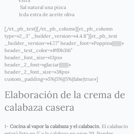
Sal natural una pizca
1cda extra de aceite oliva
[/et_pb_text][/et_pb_column][et_pb_column
type=»2_3″ _builder_version=»4.4.8″][et_pb_text
_builder_version=»4.7.7″ header_font=»Poppins||||||||»
header_text_color=»#f0b316″
header_font_size=»13px»
header_2_font=»glaciar||||||||»
header_2_font_size=»38px»
custom_padding=»5%|5%||5%|false|true»]
Elaboración de la crema de
calabaza casera
1-
Cocina al vapor la calabaza y el calabacin
. El calabacin
estará listo en 5′ y la calabaza en unos 20. Puedes