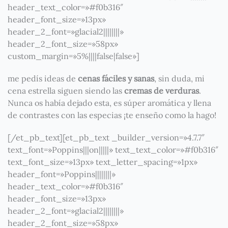
header_text_color=»#f0b316″
header_font_size=»13px»
header_2_font=»glacial2||||||||»
header_2_font_size=»58px»
custom_margin=»5%||||false|false»]
me pedís ideas de
cenas fáciles y sanas
, sin duda, mi
cena estrella siguen siendo las
cremas de verduras
.
Nunca os había dejado esta, es súper aromática y llena
de contrastes con las especias ¡te enseño como la hago!
[/et_pb_text][et_pb_text _builder_version=»4.7.7″
text_font=»Poppins|||on|||||» text_text_color=»#f0b316″
text_font_size=»13px» text_letter_spacing=»1px»
header_font=»Poppins||||||||»
header_text_color=»#f0b316″
header_font_size=»13px»
header_2_font=»glacial2||||||||»
header_2_font_size=»58px»