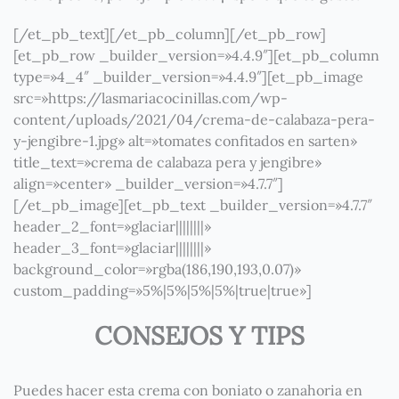
[/et_pb_text][/et_pb_column][/et_pb_row]
[et_pb_row _builder_version=»4.4.9″][et_pb_column
type=»4_4″ _builder_version=»4.4.9″][et_pb_image
src=»https://lasmariacocinillas.com/wp-
content/uploads/2021/04/crema-de-calabaza-pera-
y-jengibre-1.jpg» alt=»tomates confitados en sarten»
title_text=»crema de calabaza pera y jengibre»
align=»center» _builder_version=»4.7.7″]
[/et_pb_image][et_pb_text _builder_version=»4.7.7″
header_2_font=»glaciar||||||||»
header_3_font=»glaciar||||||||»
background_color=»rgba(186,190,193,0.07)»
custom_padding=»5%|5%|5%|5%|true|true»]
CONSEJOS Y TIPS
Puedes hacer esta crema con boniato o zanahoria en