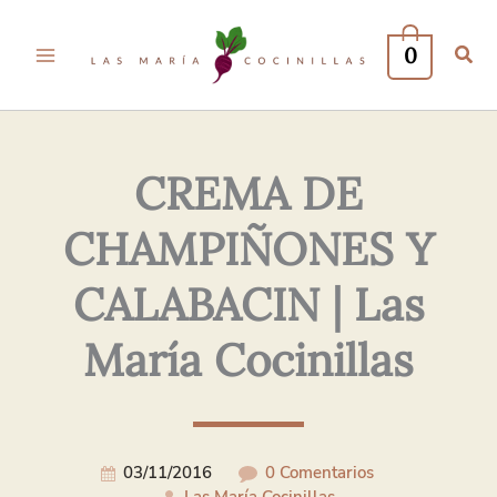
Tu
Tu
Nombre*
Correo
0
Electrónico*
CREMA DE
CHAMPIÑONES Y
CALABACIN | Las
María Cocinillas
03/11/2016
0 Comentarios