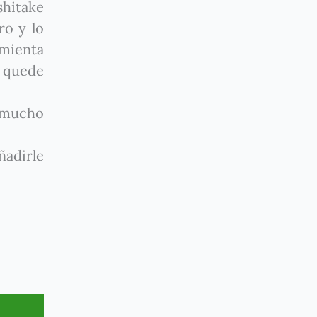
shitake
ro y lo
imienta
e quede
 mucho
ñadirle