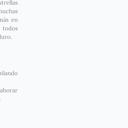
trellas
 muchas
 más en
, todos
duro.
pilando
laborar
.