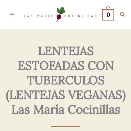
Tu
Tu
Nombre*
Correo
0
Electrónico*
LENTEJAS
ESTOFADAS CON
TUBERCULOS
(LENTEJAS VEGANAS)
Las María Cocinillas