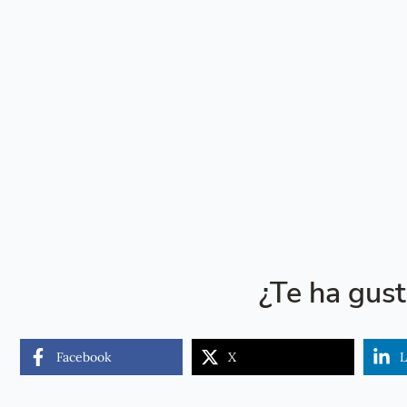
¿Te ha gus
Facebook
X
L