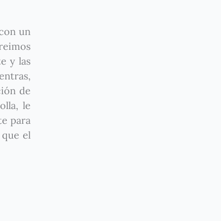
 con un
freimos
e y las
entras,
ción de
lla, le
te para
 que el