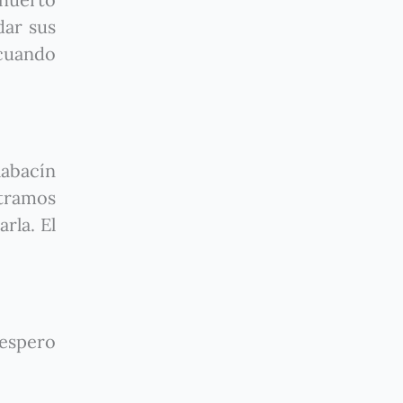
dar sus
 cuando
labacín
ntramos
rla. El
 espero