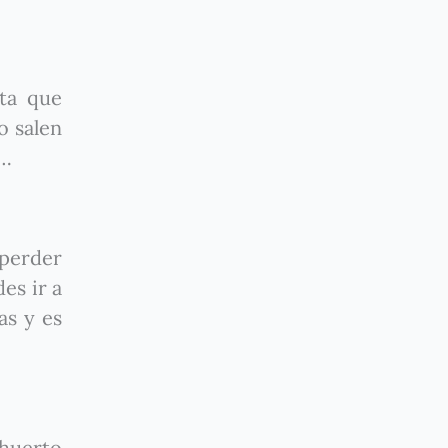
ta que
o salen
s…
perder
es ir a
as y es
 huerto