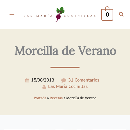
Tu
Tu
Nombre*
Correo
0
Electrónico*
Morcilla de Verano
15/08/2013
31 Comentarios
Las María Cocinillas
Portada
»
Recetas
»
Morcilla de Verano