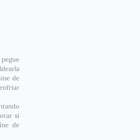
e pegue
ldearla
mine de
enfriar
entando
orar si
ine de