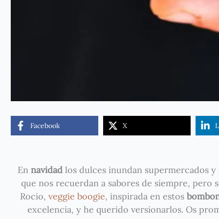
Facebook
X
L
En
navidad
los dulces inundan supermercados y t
que nos recuerdan a sabores de siempre, pero s
Rocio,
veggie boogie
, inspirada en estos
bombone
excelencia, y he querido versionarlos. Os pro