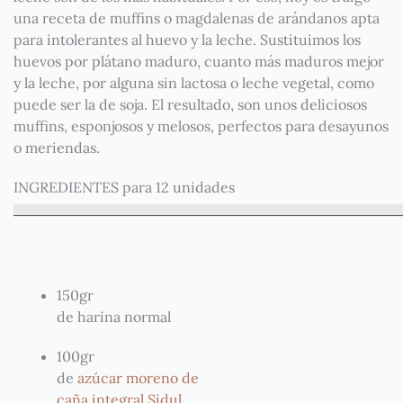
una receta de muffins o magdalenas de arándanos apta
para intolerantes al huevo y la leche. Sustituimos los
huevos por plátano maduro, cuanto más maduros mejor
y la leche, por alguna sin lactosa o leche vegetal, como
puede ser la de soja. El resultado, son unos deliciosos
muffins, esponjosos y melosos, perfectos para desayunos
o meriendas.
INGREDIENTES para 12 unidades
_
_
_
_
_
_
_
_
_
_
_
_
_
_
_
_
_
_
_
_
_
_
_
_
_
_
_
_
_
_
_
_
_
_
_
_
_
_
_
_
_
_
_
_
_
_
_
_
_
_
_
_
_
_
_
_
_
_
_
_
_
_
_
_
_
_
_
_
_
_
_
_
150gr
de harina normal
100gr
de
azúcar moreno de
caña integral Sidul