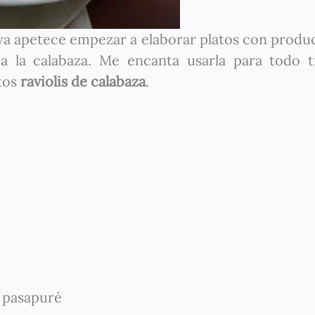
 ya apetece empezar a elaborar platos con produ
a la calabaza. Me encanta usarla para todo t
tos
raviolis de calabaza
.
l pasapuré