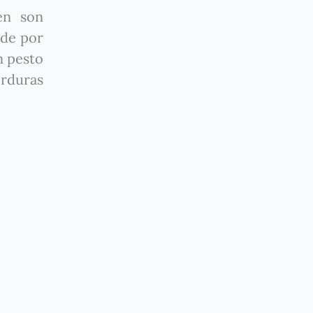
én son
 de por
n pesto
erduras