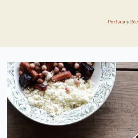
Portada
»
Rec