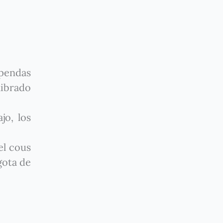
upendas
ibrado
jo, los
el cous
gota de