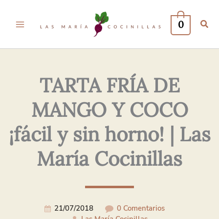
Tu
Tu
Nombre*
Correo
0
Electrónico*
TARTA FRÍA DE
MANGO Y COCO
¡fácil y sin horno! | Las
María Cocinillas
21/07/2018
0 Comentarios