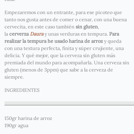
Empezaremos con un entrante, para ese picoteo que
tanto nos gusta antes de comer o cenar, con una buena
cervecita, en este caso también
sin gluten
,
la
cerverza
Daura
y unas verduras en tempura.
Para
realizar la tempura he usado harina de arroz
y queda
con una textura perfecta, finita y súper crujiente, una
delicia. Y qué mejor, que la cerveza sin gluten más
premiada del mundo para acompañarla. Una cerveza sin
gluten (menos de 3ppm) que sabe a la cerveza de
siempre.
INGREDIENTES
_
_
_
_
_
_
_
_
_
_
_
_
_
_
_
_
_
_
_
_
_
_
_
_
_
_
_
_
_
_
_
_
_
_
_
_
_
_
_
_
_
_
_
_
_
_
_
_
_
_
_
_
_
_
_
_
_
_
_
_
_
_
_
_
_
_
_
_
_
_
_
_
150gr harina de arroz
190gr agua