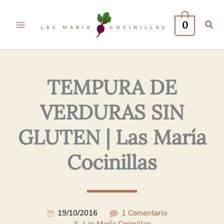
Tu
Tu
Nombre*
Correo
0
Electrónico*
TEMPURA DE
VERDURAS SIN
GLUTEN | Las María
Cocinillas
19/10/2016
1 Comentario