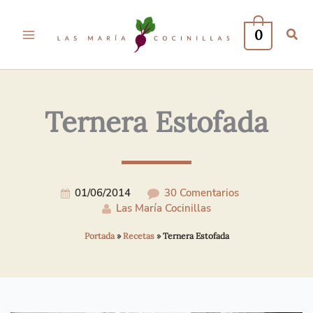
Tu
Tu
Nombre*
Correo
0
Electrónico*
Ternera Estofada
01/06/2014
30 Comentarios
Las María Cocinillas
Portada
»
Recetas
»
Ternera Estofada