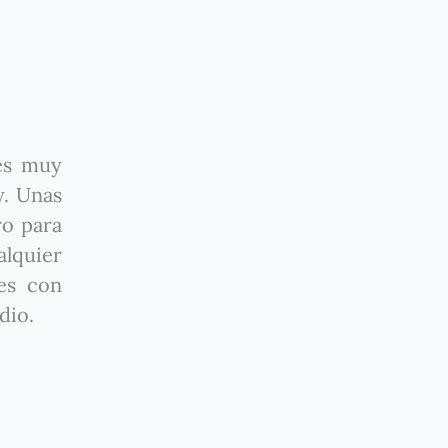
nes muy
y. Unas
ro para
alquier
es con
dio.