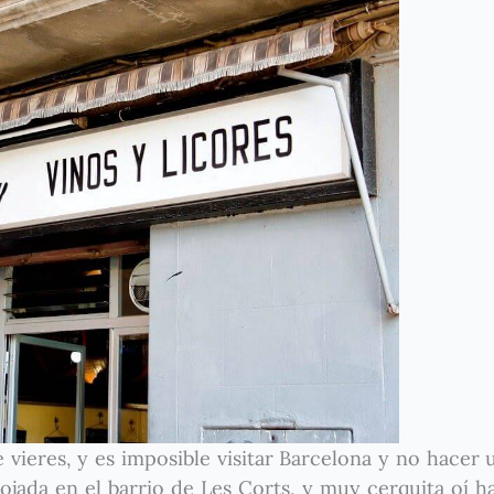
 vieres, y es imposible visitar Barcelona y no hacer
jada en el barrio de Les Corts, y muy cerquita oí h