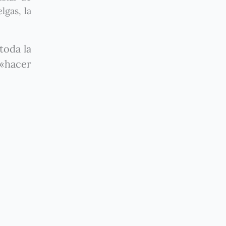
gas, la
toda la
 «hacer