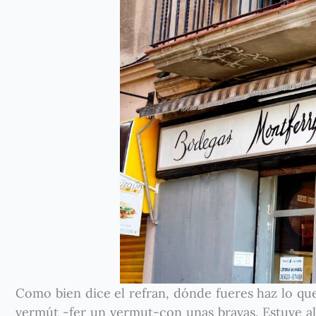
Como bien dice el refran, dónde fueres haz lo que
vermút -fer un vermut-con unas bravas. Estuve alo