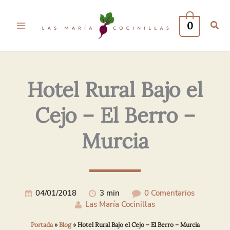
Tu
Tu
Nombre*
Correo
0
Electrónico*
Hotel Rural Bajo el
Cejo – El Berro –
Murcia
04/01/2018
3 min
0 Comentarios
Las María Cocinillas
Portada
»
Blog
»
Hotel Rural Bajo el Cejo – El Berro – Murcia