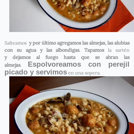
Salteamos
y por último
agregamos las almejas, las alubias
con su agua y las albondigas
.
Tapamos
la sartén
y dejamos al fuego hasta que se abran las
Espolvoreamos con perejil
almejas
.
picado y servimos
en una sopera.