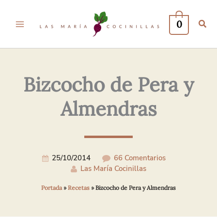
Tu
Tu
Nombre*
Correo
0
Electrónico*
Bizcocho de Pera y
Almendras
25/10/2014
66 Comentarios
Las María Cocinillas
Portada
»
Recetas
»
Bizcocho de Pera y Almendras