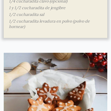
1/4 cucharadita clavo (opcional)
1 y 1/2 cucharadita de jengibre
1/2 cucharadita sal
1/2 cucharadita levadura en polvo (polvo de
hornear)