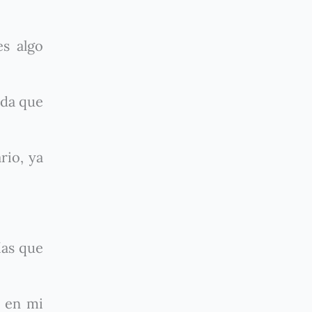
s algo
ada que
rio, ya
ías que
 en mi