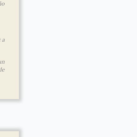
ño
 a
un
de