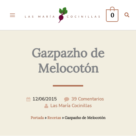
Tu
Tu
Nombre*
Correo
0
Electrónico*
Gazpazho de
Melocotón
12/06/2015
39 Comentarios
Las María Cocinillas
Portada
»
Recetas
»
Gazpazho de Melocotón