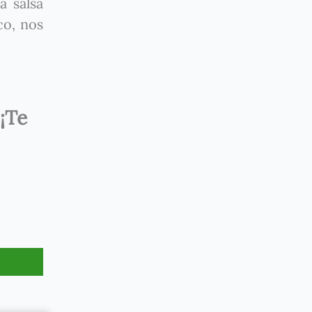
a salsa
co, nos
¡Te