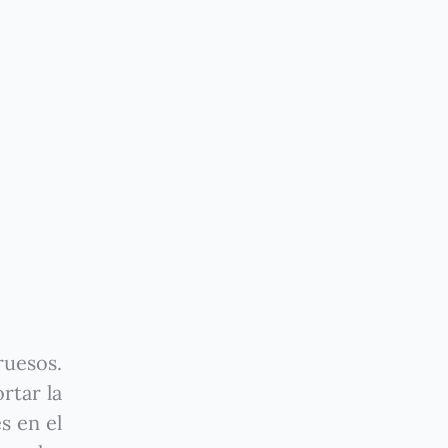
ruesos.
rtar la
s en el