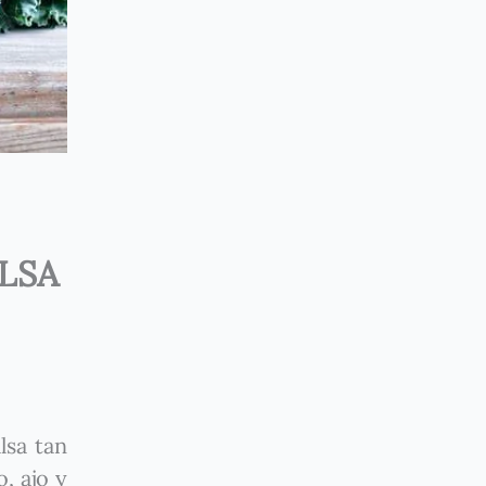
ALSA
lsa tan
, ajo y