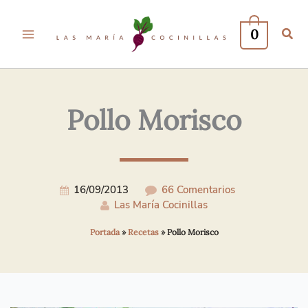
Tu
Tu
Nombre*
Correo
0
Electrónico*
Pollo Morisco
16/09/2013
66 Comentarios
Las María Cocinillas
Portada
»
Recetas
»
Pollo Morisco