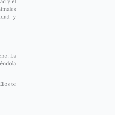
ad y el
nimales
idad y
eno. La
iéndola
llos te