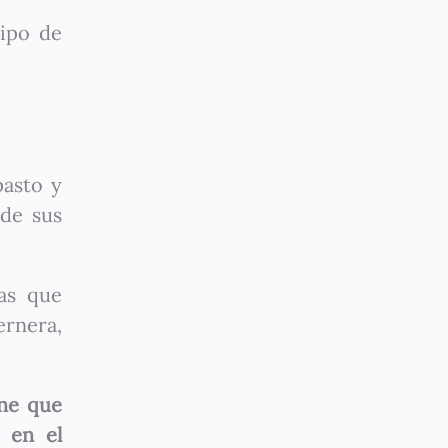
tipo de
pasto y
 de sus
as que
ernera,
ine que
 en el