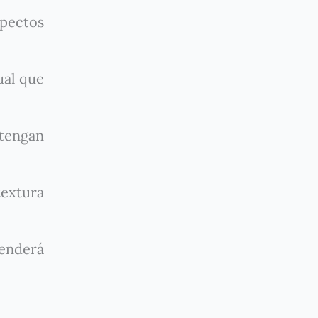
spectos
ual que
 tengan
textura
renderá