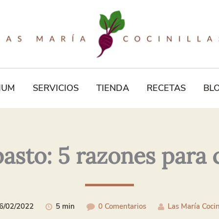
Tu
Correo
Electrónico*
IUM
SERVICIOS
TIENDA
RECETAS
BL
asto: 5 razones para
6/02/2022
5 min
0 Comentarios
Las María Cocin