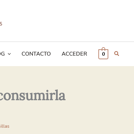
OG
CONTACTO
ACCEDER
0
 consumirla
illas