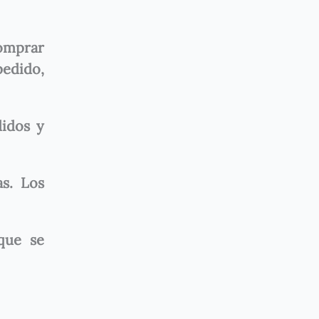
comprar
pedido,
didos y
as. Los
que se