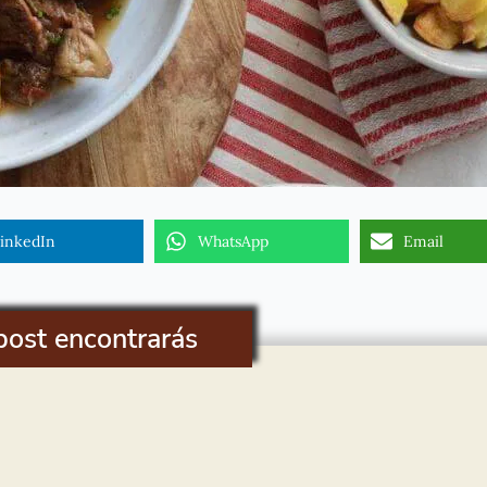
inkedIn
WhatsApp
Email
post encontrarás