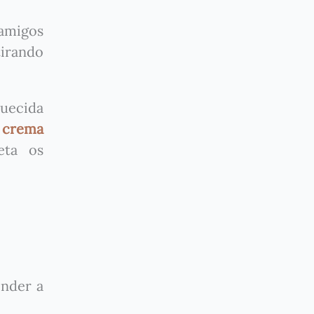
 amigos
tirando
quecida
n
crema
eta os
nder a