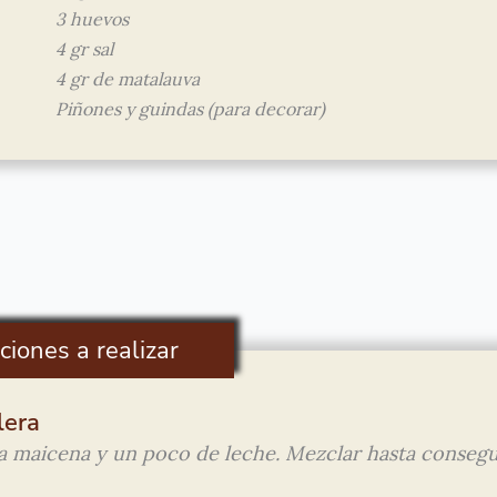
3 huevos
4 gr sal
4 gr de matalauva
Piñones y guindas (para decorar)
ciones a realizar
lera
 la maicena y un poco de leche. Mezclar hasta consegu