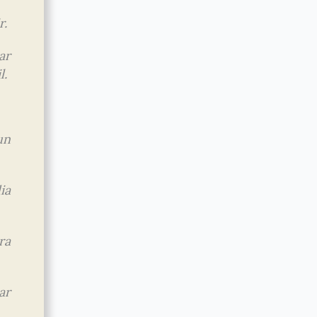
r.
ar
l.
un
ia
ra
ar