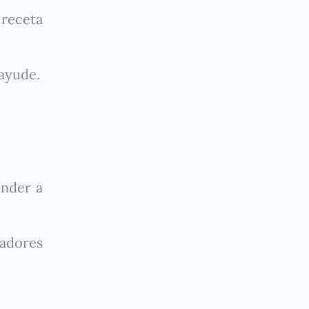
 receta
 ayude.
nder a
cadores