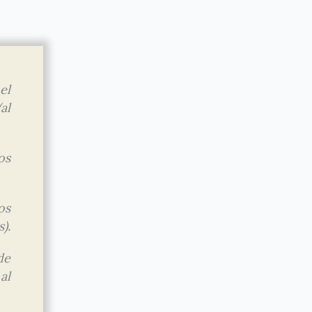
el
al
os
os
).
de
al