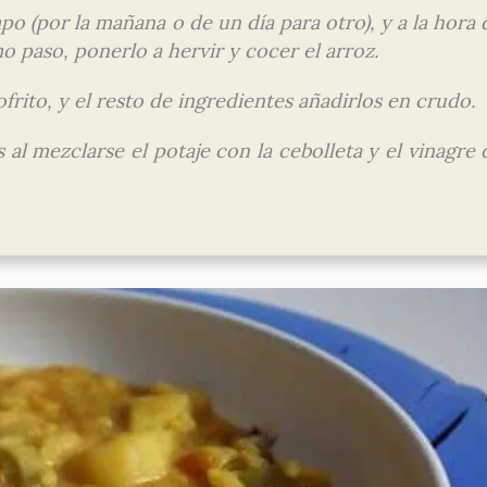
po (por la mañana o de un día para otro), y a la hora 
o paso, ponerlo a hervir y cocer el arroz.
frito, y el resto de ingredientes añadirlos en crudo.
 al mezclarse el potaje con la cebolleta y el vinagre 