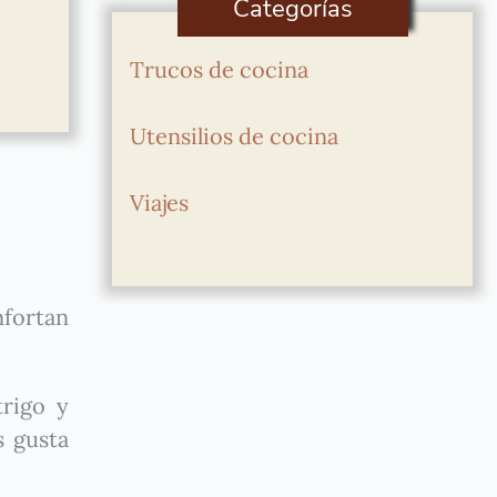
Categorías
Trucos de cocina
Utensilios de cocina
Viajes
nfortan
trigo y
s gusta