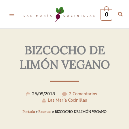
Tu
Tu
Nombre*
Correo
0
Electrónico*
BIZCOCHO DE
LIMÓN VEGANO
25/09/2018
2 Comentarios
Las María Cocinillas
Portada
»
Recetas
»
BIZCOCHO DE LIMÓN VEGANO