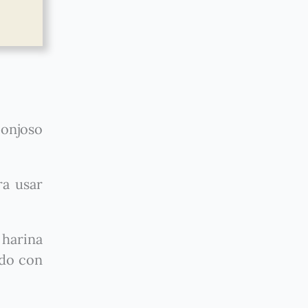
ponjoso
ra usar
 harina
ndo con