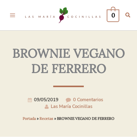
Tu
Tu
Nombre*
Correo
0
Electrónico*
BROWNIE VEGANO
DE FERRERO
09/05/2019
0 Comentarios
Las María Cocinillas
Portada
»
Recetas
»
BROWNIE VEGANO DE FERRERO