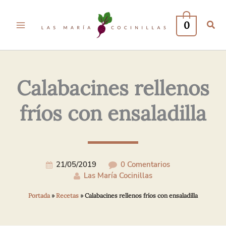
Tu
Tu
Nombre*
Correo
0
Electrónico*
Calabacines rellenos
fríos con ensaladilla
21/05/2019
0 Comentarios
Las María Cocinillas
Portada
»
Recetas
»
Calabacines rellenos fríos con ensaladilla