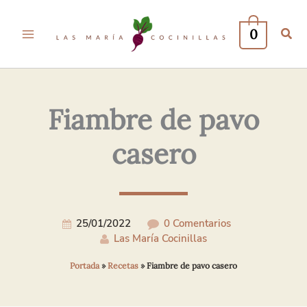
Tu
Tu
Nombre*
Correo
0
Electrónico*
Fiambre de pavo
casero
25/01/2022
0 Comentarios
Las María Cocinillas
Portada
»
Recetas
»
Fiambre de pavo casero