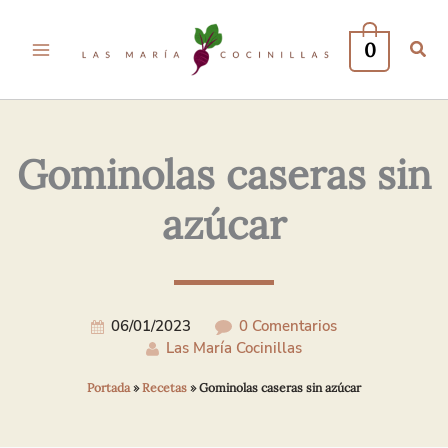
Tu
Tu
Nombre*
Correo
0
Electrónico*
Gominolas caseras sin
azúcar
06/01/2023
0 Comentarios
Las María Cocinillas
Portada
»
Recetas
»
Gominolas caseras sin azúcar