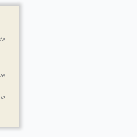
ta
ue
la