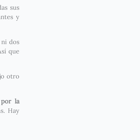
das sus
antes y
ni dos
Así que
jo otro
 por la
as. Hay