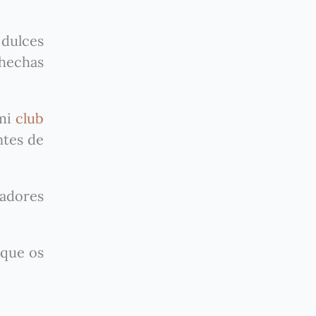
 dulces
 hechas
mi
club
ntes de
cadores
 que os