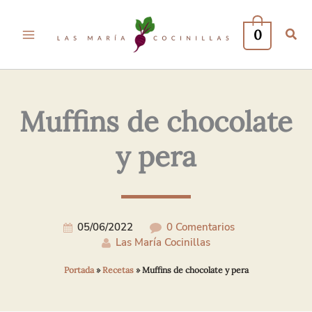
Tu
Tu
Nombre*
Correo
0
Electrónico*
Muffins de chocolate
y pera
05/06/2022
0 Comentarios
Las María Cocinillas
Portada
»
Recetas
»
Muffins de chocolate y pera