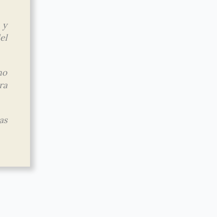
 y
el
ho
ra
as