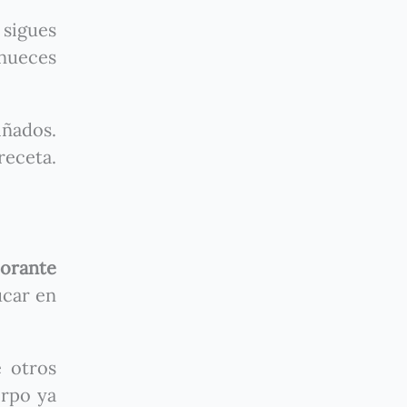
i sigues
 nueces
iñados.
receta.
corante
úcar en
 otros
erpo ya