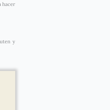
a hacer
luten y