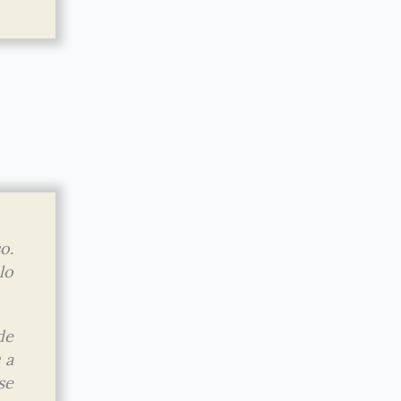
o.
lo
de
 a
se