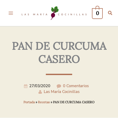
Tu
Tu
Nombre*
Correo
0
Electrónico*
PAN DE CURCUMA
CASERO
27/03/2020
0 Comentarios
Las María Cocinillas
Portada
»
Recetas
»
PAN DE CURCUMA CASERO