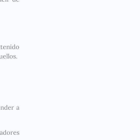
ntenido
uellos.
nder a
cadores