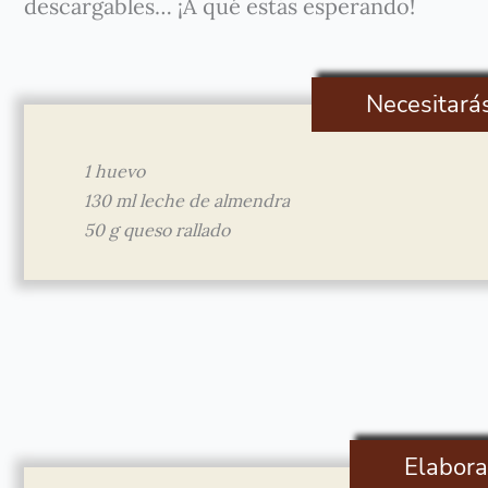
descargables… ¡A qué estás esperando!
Necesitará
1 huevo
130 ml leche de almendra
50 g queso rallado
Elabora