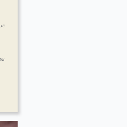
os
sa