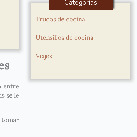
Categorías
Trucos de cocina
Utensilios de cocina
Viajes
es
o entre
s se le
n tomar