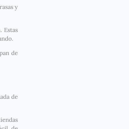
rasas y
. Estas
ando.
 pan de
nada de
iendas
ácil de