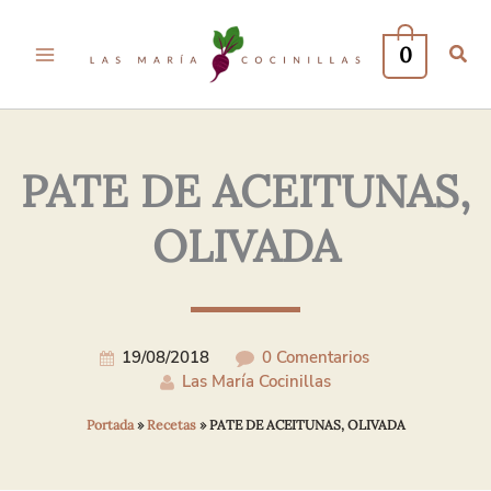
Tu
Tu
Nombre*
Correo
0
Electrónico*
PATE DE ACEITUNAS,
OLIVADA
19/08/2018
0 Comentarios
Las María Cocinillas
Portada
»
Recetas
»
PATE DE ACEITUNAS, OLIVADA