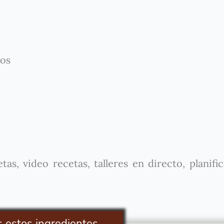
tos
as, video recetas, talleres en directo, planifi
s estos ingredientes