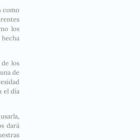
en como
erentes
omo los
a hecha
 de los
 una de
cesidad
 el día
usarla,
os dará
estras