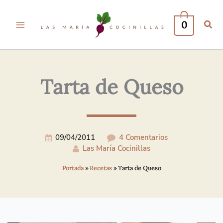
Tu
Tu
Nombre*
Correo
0
Electrónico*
Tarta de Queso
09/04/2011
4 Comentarios
Las María Cocinillas
Portada
»
Recetas
»
Tarta de Queso