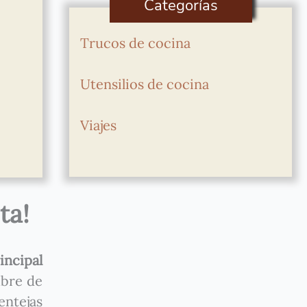
Categorías
Trucos de cocina
Utensilios de cocina
Viajes
ta!
incipal
mbre de
entejas