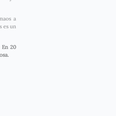
imaos a
s es un
.
En 20
osa.