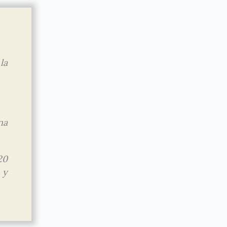
la
na
20
 y